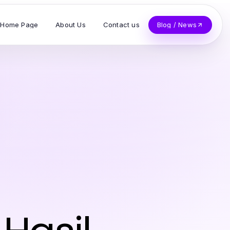
Home Page
About Us
Contact us
Blog / News