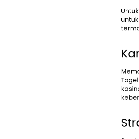
Untuk
untuk
terma
Kar
Memah
Togel
kasin
keber
Str