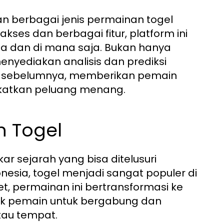
n berbagai jenis permainan togel
es dan berbagai fitur, platform ini
 dan di mana saja. Bukan hanya
nyediakan analisis dan prediksi
n sebelumnya, memberikan pemain
katkan peluang menang.
 Togel
r sejarah yang bisa ditelusuri
esia, togel menjadi sangat populer di
t, permainan ini bertransformasi ke
ak pemain untuk bergabung dan
tau tempat.