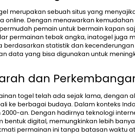
gel merupakan sebuah situs yang menyajika
a online. Dengan menawarkan kemudahan aks
ermudah pemain untuk bermain kapan saja
ar permainan tebak angka, inatogel juga me
 berdasarkan statistik dan kecenderunga
n data yang bisa digunakan untuk mening
jarah dan Perkembangan
inan togel telah ada sejak lama, dengan aka
li ke berbagai budaya. Dalam konteks Indon
 2000-an. Dengan hadirnya teknologi interne
 bentuk digital, memungkinkan lebih bany
mati permainan ini tanpa batasan waktu a