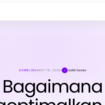
GAMBLING
MAY 19, 2026
Judith Davies
J
Bagaimana