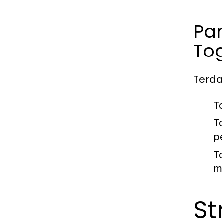
Pa
To
Terda
T
T
p
T
m
St