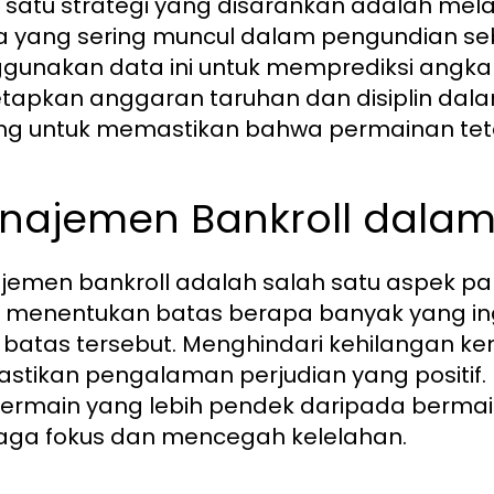
 satu strategi yang disarankan adalah mel
 yang sering muncul dalam pengundian s
unakan data ini untuk memprediksi angka ya
apkan anggaran taruhan dan disiplin dal
ing untuk memastikan bahwa permainan te
najemen Bankroll dalam
emen bankroll adalah salah satu aspek pali
 menentukan batas berapa banyak yang in
batas tersebut. Menghindari kehilangan ken
tikan pengalaman perjudian yang positif
bermain yang lebih pendek daripada berma
ga fokus dan mencegah kelelahan.