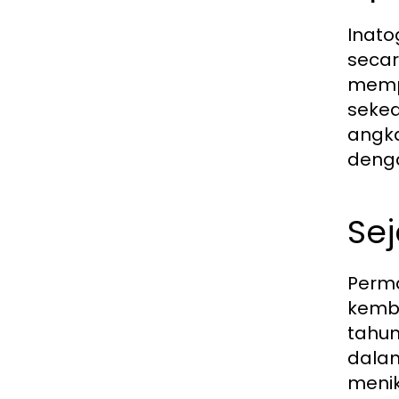
Inato
secar
memp
seked
angka
denga
Se
Perma
kemba
tahun
dalam
menik