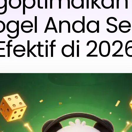
optimalkan 
ogel Anda S
Efektif di 202